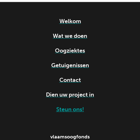
Welkom
Wat we doen
Oogziektes
Getuigenissen
Contact
Dien uw project in
Steun ons!
vlaamsoogfonds