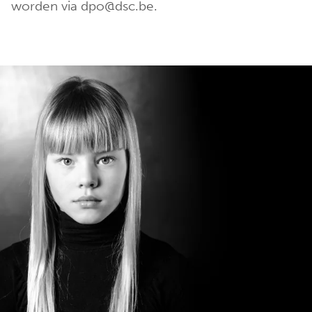
worden via dpo@dsc.be.